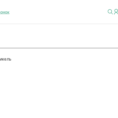
вонок
икель