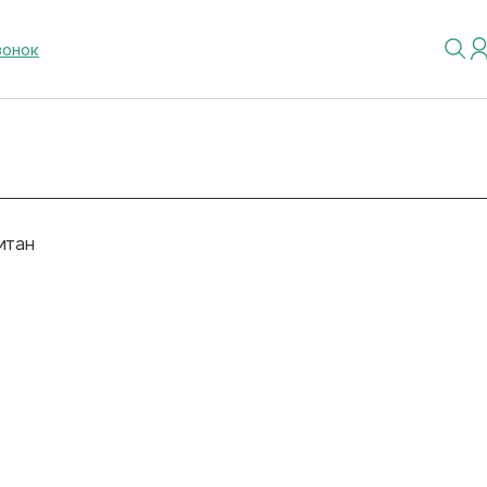
вонок
итан