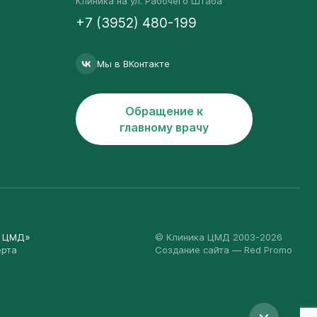
Клиника на ул. Рабочего Штаба
+7 (3952) 480-199
Мы в ВКонтакте
Обращение к
главному врачу
а ЦМД»
© Клиника ЦМД 2003-2026
ерта
Создание сайта
— Red Promo