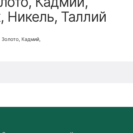
лото, Кадмий,
 Никель, Таллий
 Золото, Кадмий,