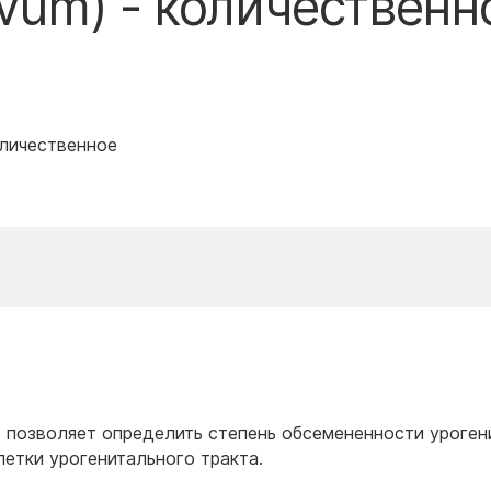
rvum) - количественн
оличественное
 позволяет определить степень обсемененности уроген
етки урогенитального тракта.