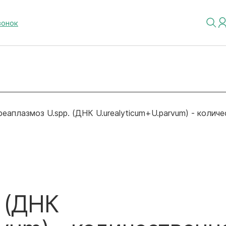
вонок
реаплазмоз U.spp. (ДНК U.urealyticum+U.parvum) - коли
 (ДНК