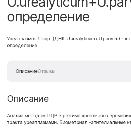
U.urealyticum+U.pa
определение
Уреаплазмоз U.spp. (ДНК U.urealyticum+U.parvum) - к
определение
Описание
Отзывы
Описание
Анализ методом ПЦР в режиме «реального времени»
тракта уреаплазмами. Биометриал -эпителиальные кл