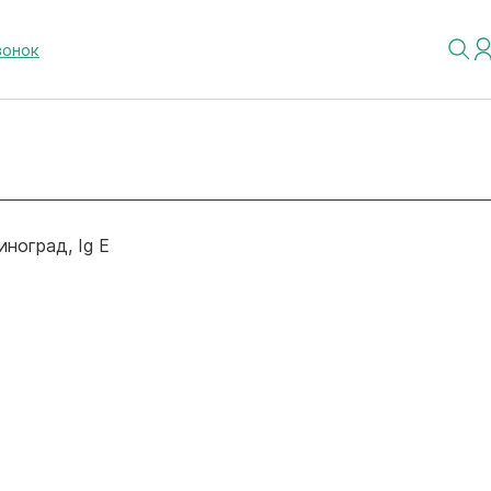
вонок
иноград, Ig E