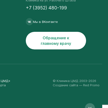
Клиника на ул. Рабочего Штаба
+7 (3952) 480-199
Мы в ВКонтакте
Обращение к
главному врачу
а ЦМД»
© Клиника ЦМД 2003-2026
ерта
Создание сайта
— Red Promo