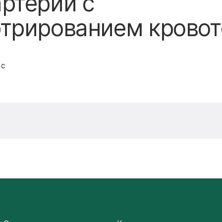
ртерий с
трированием кровот
 с