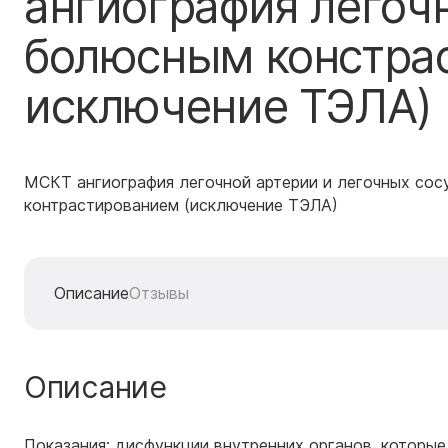
ангиография легочн
болюсным констра
исключение ТЭЛА)
МСКТ ангиография легочной артерии и легочных со
контрастированием (исключение ТЭЛА)
Описание
Отзывы
Описание
Показания: дисфункции внутренних органов, которые