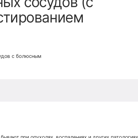
ых сосудов (с
стированием
судов с болюсным
 бывают при опухолях, воспалениях и других патологиях