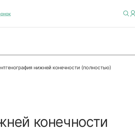
вонок
нтгенография нижней конечности (полностью)
жней конечности