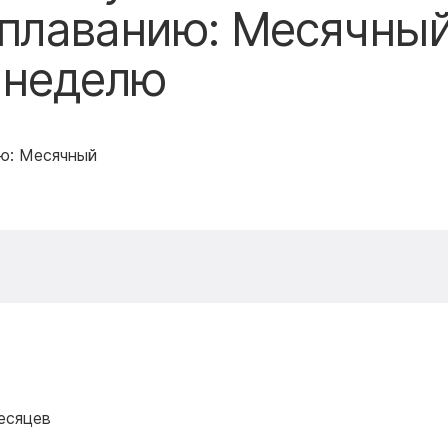
 плаванию: Месячны
в неделю
ю: Месячный
месяцев