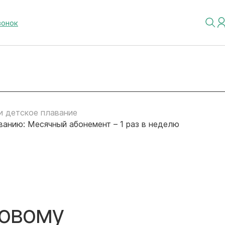
вонок
и детское плавание
анию: Месячный абонемент – 1 раз в неделю
ковому