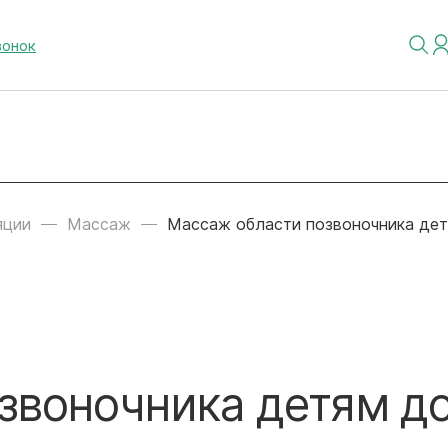
вонок
яции
Массаж
Массаж области позвоночника дет
звоночника детям до