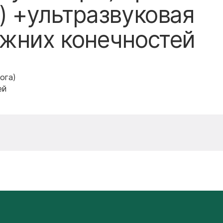
) +ультразвуковая
ижних конечностей
ога)
ей