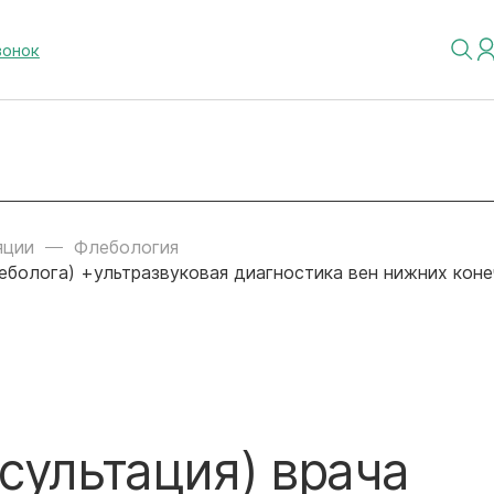
вонок
яции
Флебология
леболога) +ультразвуковая диагностика вен нижних кон
сультация) врача