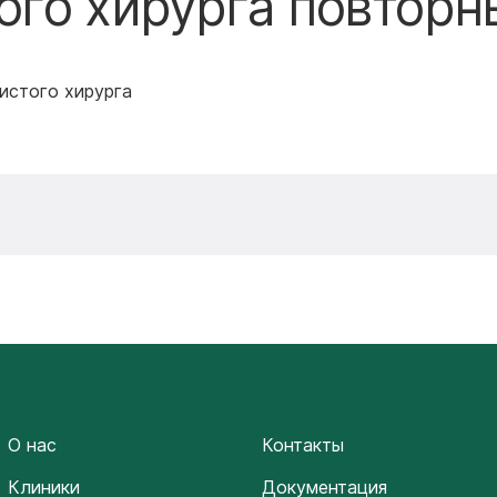
ого хирурга повторн
истого хирурга
О нас
Контакты
Клиники
Документация