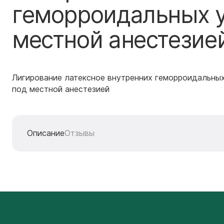
геморроидальных уз
местной анестезие
Лигирование латексное внутренних геморроидальных 
под местной анестезией
Описание
Отзывы