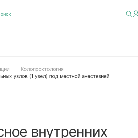
вонок
яции
Колопроктология
ьных узлов (1 узел) под местной анестезией
сное внутренних