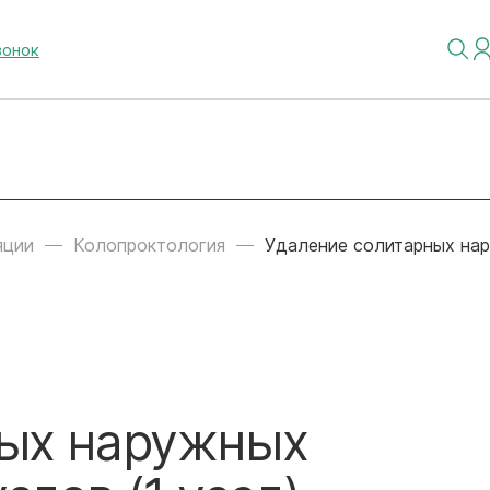
вонок
яции
Колопроктология
Удаление солитарных нар
ных наружных