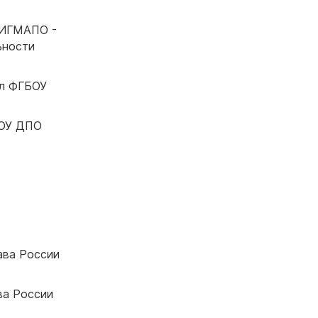
, ИГМАПО -
ьности
ал ФГБОУ
БОУ ДПО
ава России
ва России