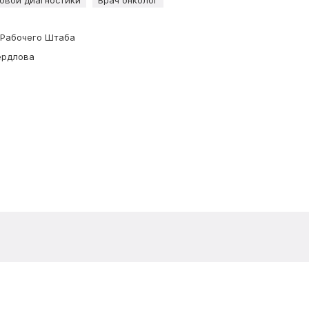
ковой диагностики
Врач онколог
. Рабочего Штаба
ердлова