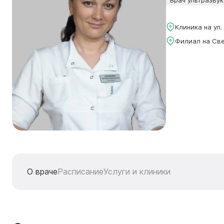
Врач ультразву
Клиника на ул
Филиал на Св
О враче
Расписание
Услуги и клиники