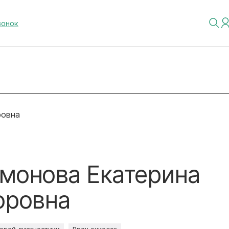
вонок
ровна
монова Екатерина
оровна