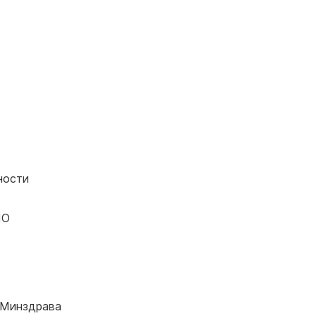
ности
ПО
 Минздрава