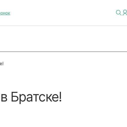
вонок
е!
в Братске!