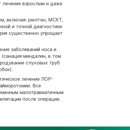
 лечение взрослым и даже
, включая: рентген, МСКТ,
нной и точной диагностики
ория существенно упрощает
ение заболеваний носа и
 (санация миндалин, в том
(продувание слуховых труб
обок).
гическое лечение ЛОР-
гайморотомии. Все
ременным малотравматичным
илитации после операции.