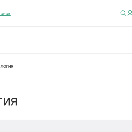
вонок
логия
гия