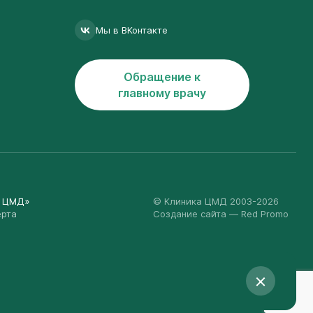
Мы в ВКонтакте
Обращение к
главному врачу
а ЦМД»
© Клиника ЦМД 2003-2026
ерта
Создание сайта
— Red Promo