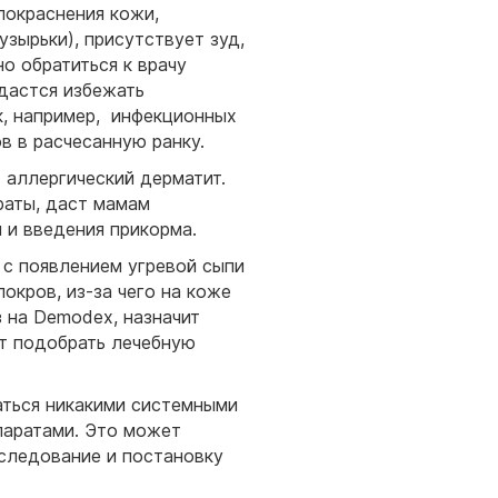
покраснения кожи,
узырьки), присутствует зуд,
о обратиться к врачу
дастся избежать
к, например, инфекционных
в в расчесанную ранку.
аллергический дерматит.
раты, даст мамам
 и введения прикорма.
 с появлением угревой сыпи
окров, из-за чего на коже
з на Demodex, назначит
т подобрать лечебную
аться никакими системными
епаратами. Это может
бследование и постановку