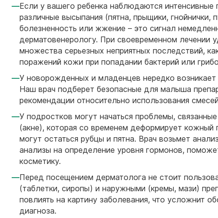
Если у вашего ребенка наблюдаются интенсивные 
различные высыпания (пятна, прыщики, гнойнички, п
болезненность или жжение – это сигнал немедленн
дерматовенерологу. При своевременном лечении у
множества серьезных неприятных последствий, ка
поражений кожи при попадании бактерий или грибо
У новорожденных и младенцев нередко возникает 
Наш врач подберет безопасные для малыша препа
рекомендации относительно использования смесей
У подростков могут начаться проблемы, связанные
(акне), которая со временем деформирует кожный п
могут остаться рубцы и пятна. Врач возьмет анали
анализы на определение уровня гормонов, поможе
косметику.
Перед посещением дерматолога не стоит пользов
(таблетки, сиропы) и наружными (кремы, мази) пр
повлиять на картину заболевания, что усложнит о
диагноза.