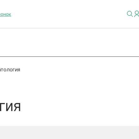
вонок
атология
гия