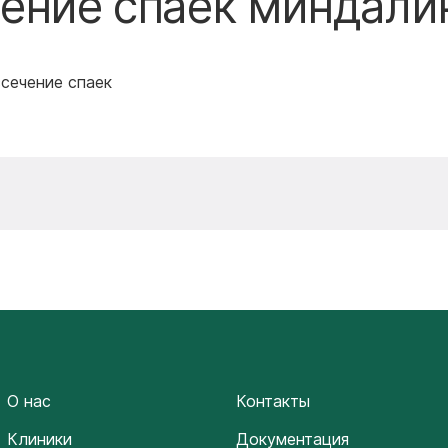
чение спаек миндали
ссечение спаек
О нас
Контакты
Клиники
Документация