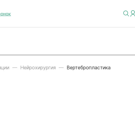
вонок
яции
Нейрохирургия
Вертебропластика