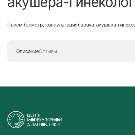
акушера-гинеколог
Прием (осмотр, консультация) врача-акушера-гинек
Описание
Отзывы