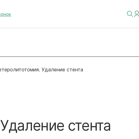
вонок
етеролитотомия. Удаление стента
 Удаление стента