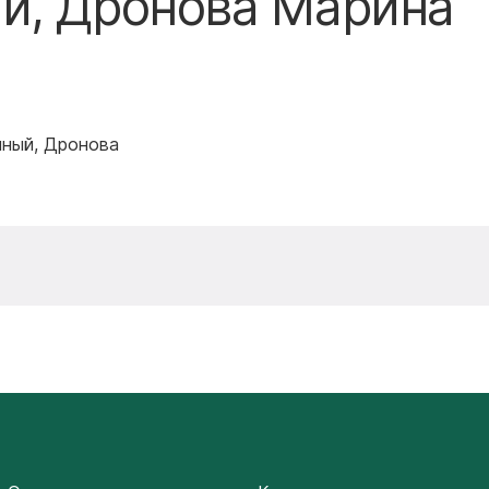
й, Дронова Марина
чный, Дронова