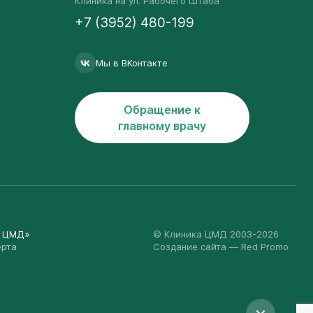
Клиника на ул. Рабочего Штаба
+7 (3952) 480-199
Мы в ВКонтакте
Обращение к
главному врачу
а ЦМД»
© Клиника ЦМД 2003-2026
ерта
Создание сайта
— Red Promo