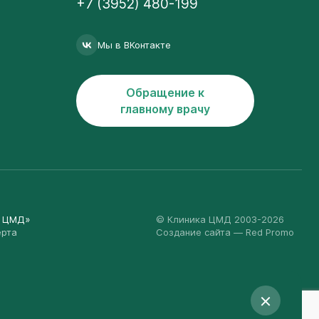
+7 (3952) 480-199
Мы в ВКонтакте
Обращение к
главному врачу
а ЦМД»
© Клиника ЦМД 2003-2026
ерта
Создание сайта
— Red Promo