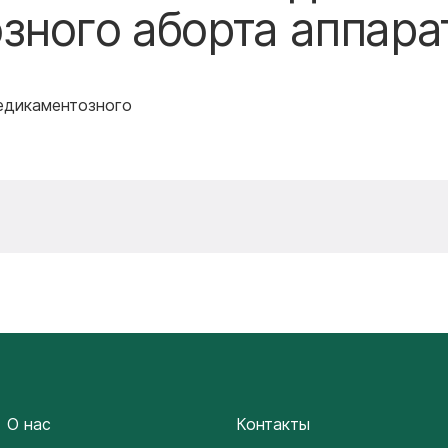
зного аборта аппара
едикаментозного
О нас
Контакты