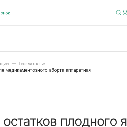
вонок
яции
Гинекология
ле медикаментозного аборта аппаратная
 остатков плодного 