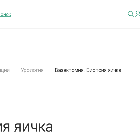
вонок
яции
Урология
Вазэктомия. Биопсия яичка
ия яичка