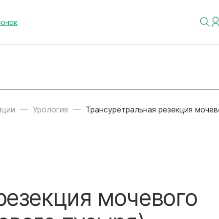
вонок
яции
Урология
Трансуретральная резекция мочев
резекция мочевого