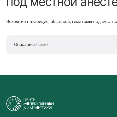
под местной анест
Вскрытие панариция, абсцесса, гематомы под местн
Описание
Отзывы