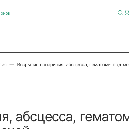
вонок
гия
Вскрытие панариция, абсцесса, гематомы под м
я, абсцесса, гемато